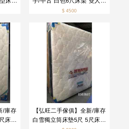
長型床架
手/中古 白色6尺床架 雙人床
組合床組
架 6尺床架 組合床組 床架
$ 4500
新舊/二
二手床組-各式新舊/二手
/庫存
【弘旺二手傢俱】全新/庫存
白雪獨立筒床墊5尺 5尺床墊
式新舊/
床墊 獨立筒床墊-各式新舊/