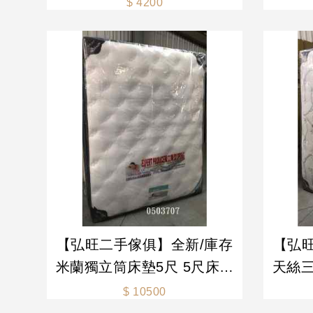
$ 4200
新舊/二手家具 生活家電買賣
墊 
【弘旺二手傢俱】全新/庫存
【弘
米蘭獨立筒床墊5尺 5尺床墊
天絲三
床墊 獨立筒床墊-各式新舊/
床墊 
$ 10500
二手家具 生活家電買賣
新舊/