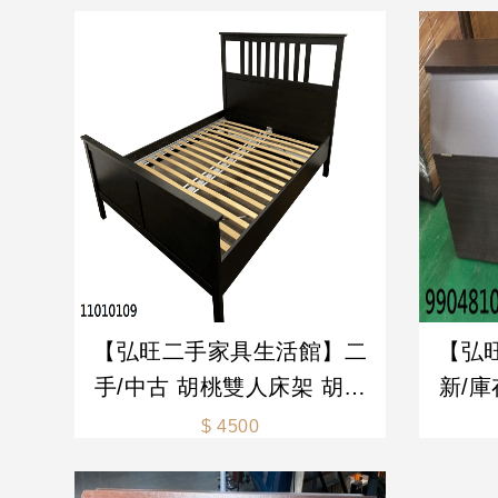
【弘旺二手家具生活館】二
【弘
手/中古 胡桃雙人床架 胡桃
新/庫
床架 雙人床 胡桃床架組 排
頭 收
$ 4500
骨床 -各式新舊/二手家具 生
櫃 -
活家電買賣