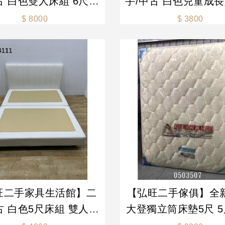
 6尺床
手/中古 白色兒童成
人床 白色床組 排骨床-
單人床架 3尺床架 
$ 8000
$ 3800
舊/二手家具 生活家電
床架 二手床組-各式
買賣
手
旺二手家具生活館】二
【弘旺二手傢俱】全新
古 白色5尺床組 雙人床
大登獨立筒床墊5尺 5尺床墊
桃床架 床底 床架組 床
床墊 獨立筒床墊-各