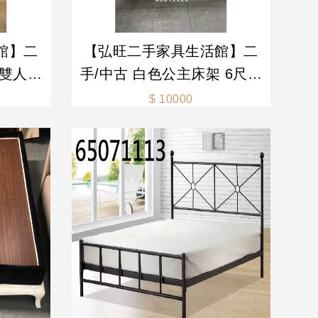
館】二
【弘旺二手家具生活館】二
 雙人床
手/中古 白色公主床架 6尺床
 床架
組 雙人加大床架 白色床組 -
$ 10000
/二手
各式新舊/二手家具 生活家電
買賣