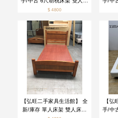
手/中古 6尺胡桃床架 雙人床
手/中古 白色雙人床組
架 6尺床架 組合床組 床架
架 雙
$ 4800
二手床組-各式新舊/二手
各式新
【弘旺二手家具生活館】 全
【弘
新/庫存 單人床架 雙人床架
手/中
床頭櫃 床頭箱 床尾凳 -各式
架 胡