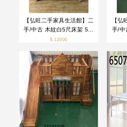
【弘旺二手家具生活館】二
【弘
手/中古 木紋白5尺床架 5尺
手/中
床架 雙人床組 床架 排骨床
人6尺
$ 12000
架-各式新舊/二手家具 生活
床架組
家電買賣