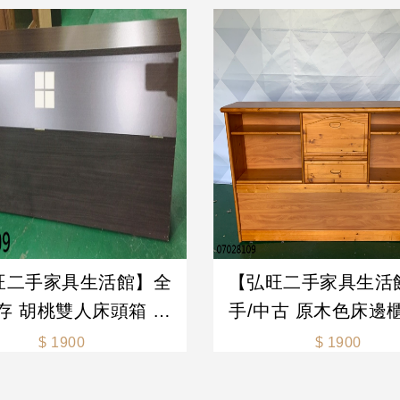
旺二手家具生活館】全
【弘旺二手家具生活
存 胡桃雙人床頭箱 床
手/中古 原木色床邊
納床頭箱 床頭片 床頭
能置物邊櫃 置物櫃 
$ 1900
$ 1900
各式新舊/二手家具 生活
物架 -各式新舊/二手
家電買賣
活家電買賣