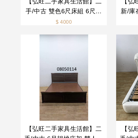
【弘旺二手家具生活館】二
【弘
手/中古 雙色6尺床組 6尺床
新/庫
架 雙人加大床架 床組 二手
床 柚
$ 4000
床架 床架-各式新舊/二手
床架 
【弘旺二手家具生活館】二
【弘