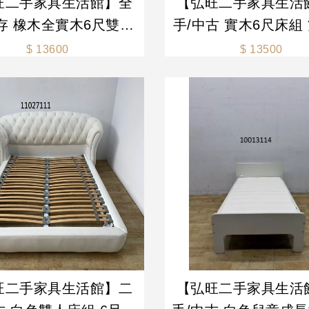
旺二手家具生活館】全
【弘旺二手家具生活
存 橡木全實木6尺雙人
手/中古 實木6尺床組
木色雙人6尺床架 胡桃
架 6尺床架 組合床組
$ 13600
$ 13500
雙人床 床架組 排骨床-
二手床組-各式新舊
各式新舊/二手
旺二手家具生活館】二
【弘旺二手家具生活