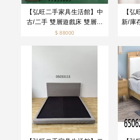
【弘旺二手家具生活館】中
【弘
古/二手 雙層遊戲床 雙層床
新/庫
多功能雙層遊戲床 遊戲床 -
底 鐵
$ 88000
各式新舊/二手家具 生活家電
二
買賣