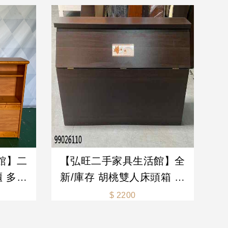
館】二
【弘旺二手家具生活館】全
櫃 多功
新/庫存 胡桃雙人床頭箱 床
邊櫃 置
頭 收納床頭箱 床頭片 床頭
$ 2200
家具 生
櫃 -各式新舊/二手家具 生活
家電買賣