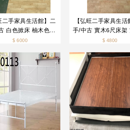
旺二手家具生活館】二
【弘旺二手家具生活
古 白色掀床 柚木色雙
手/中古 實木6尺床架
床架 胡桃床架 雙人床
架 6尺床架 組合床組
$ 6000
$ 4800
 排骨床-各式新舊/二
二手床組-各式新舊
手