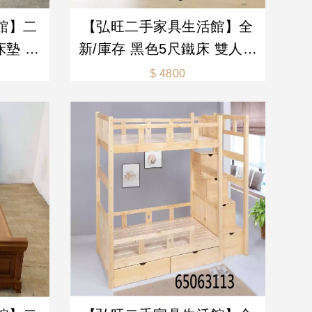
館】二
【弘旺二手家具生活館】全
床墊 床
新/庫存 黑色5尺鐵床 雙人床
尾凳 -
底 床底 鐵床 5尺床組-各式
$ 4800
生活家電
新舊/二手家具 生活家電買賣