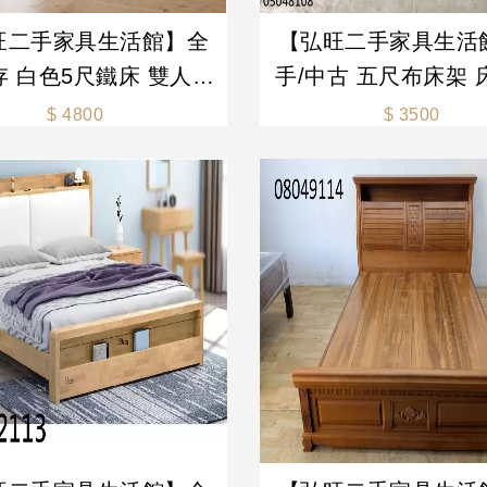
旺二手家具生活館】全
【弘旺二手家具生活
存 白色5尺鐵床 雙人床
手/中古 五尺布床架 
床 床底 床組-各式新舊/
頭箱 床頭櫃 床邊桌 床
$ 4800
$ 3500
手家具 生活家電買賣
各式新舊/二手家具 
買賣