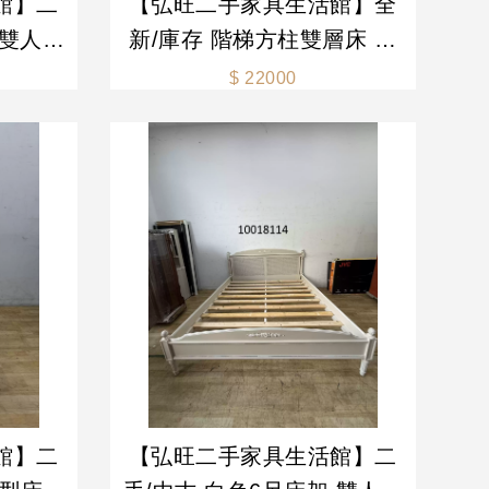
館】二
【弘旺二手家具生活館】全
 雙人床
新/庫存 階梯方柱雙層床 雙
 床架
人床底 雙層床 床架 上下舖-
$ 22000
/二手
各式新舊/二手家具 生活家電
買賣
館】二
【弘旺二手家具生活館】二