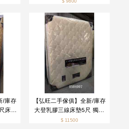
$ 9800
買賣
二手家具 生活家電買賣
/庫存
【弘旺二手傢俱】全新/庫存
5尺床墊
大登乳膠三線床墊5尺 獨立
式新舊/
筒床墊 5尺床墊 床墊-各式新
$ 11500
買賣
舊/二手家具 生活家電買賣