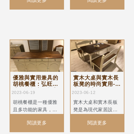
閱讀更多
閱讀更多
觀度和整體風格。台
無論是為了家庭生活
中弘旺的電視櫃可以
的便利性還是環保考
為您的客廳帶來整潔
慮，弘旺二手家具的
有序的感覺，同 時提
雙門冰箱都是您理想
供足夠的收納空間，
的選擇。
讓您能方便地存放
DVD、遙控器和其他
媒體設備。
優雅與實用兼具的
實木大桌與實木長
胡桃餐櫃：弘旺提
板凳的時尚實用-台
升您的餐廳風格與
中二手家具
2023-06-19
2023-06-12
儲物功能
胡桃餐櫃是一種優雅
實木大桌和實木長板
且多功能的家具，能
凳是為現代家居設計
夠為您的用餐區域增
而生的完美選擇。它
閱讀更多
閱讀更多
添風格和功能。這種
們以其自然之美、堅
具有豐富木紋和溫暖
固耐用和多功能性贏