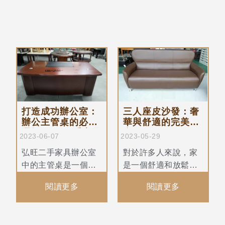
色調的櫃子，不僅能
得了人們的喜 愛。無
提供額外的儲存空
論您是在用餐、工作
間，還能為您的家居
還是休閒娛樂，實木
環境增添自然的美感-
大桌和實木長板凳都
二手家具收購
能為您提供理想的座
椅和工作空間。
打造成功辦公室：
三人座皮沙發：奢
辦公主管桌的必備
華與舒適的完美結
選擇-弘旺二手家具
合
2023-06-07
2023-05-29
弘旺二手家具辦公室
對於許多人來說，家
中的主管桌是一個重
是一個舒適和放鬆的
要的家具，它不僅提
避風港。在家中，一
閱讀更多
閱讀更多
供了工作空間，還展
個舒適的皮沙發是不
示了主管的專業形象
可或缺的家具之一。
和領導力。一個適合