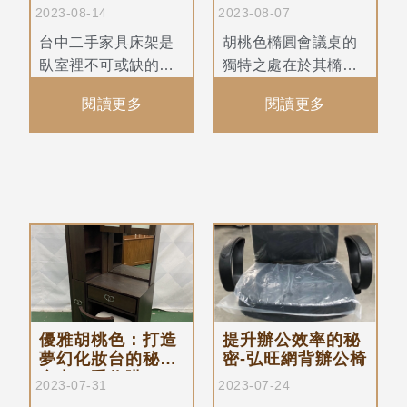
選床架款式
空間
2023-08-14
2023-08-07
台中二手家具床架是
胡桃色橢圓會議桌的
臥室裡不可或缺的家
獨特之處在於其橢圓
具，台中二手家具床
形狀。相比傳統的方
閱讀更多
閱讀更多
墊提供了穩定的支
形或長方形會議桌，
撐，同時也影響著整
橢圓形的設計更具有
體睡眠體驗。
包容性，能夠讓與會
者更加靈活地進行交
流和討論。
優雅胡桃色：打造
提升辦公效率的秘
夢幻化妝台的秘訣-
密-弘旺網背辦公椅
台中二手收購
2023-07-31
2023-07-24