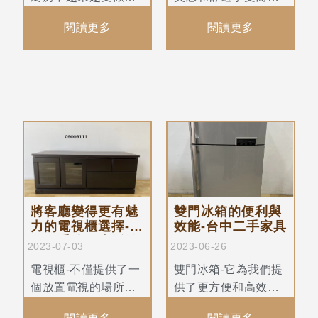
迎，其耐用性和衛生
到廣大家居愛好者的
閱讀更多
閱讀更多
特性使其成為許多人
喜愛。無論您是在打
的首選。不僅如此，
造傳統風格的客廳還
不鏽鋼流理台還具有
是現代風格的生活空
時尚的外觀和優異的
間，弘旺二手木製沙
性能。
發組都能為您的家居
增添獨特的魅力。
將客廳變得更有魅
雙門冰箱的便利與
力的電視櫃選擇-弘
效能-台中二手家具
旺二手傢俱生活館
2023-07-03
2023-06-26
電視櫃-不僅提供了一
雙門冰箱-它為我們提
個放置電視的場所，
供了更方便和高效的
還可以增加家居的美
食物儲存解決方案，