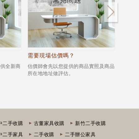
需要現場估價嗎？
舊家
提供全新商
估價師會先以您提供的商品實照及商品
弘旺二
所在地地址做評估。
也有販
中二手收購
古董家具收購
新竹二手收購
中二手家具
二手收購
二手辦公家具