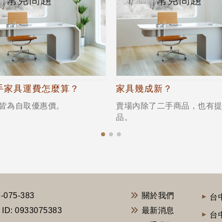
手家具運費怎麼算？
家具幾成新？
皆為自取優惠價。
賣場內除了二手商品，也有
品。
-075-383
關於我們
台
 ID: 0933075383
最新消息
台