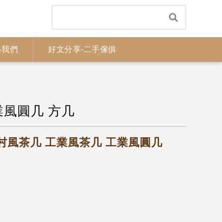
絡我們
好文分享-二手傢俱
業風圓几 方几
鄉村風茶几 工業風茶几 工業風圓几